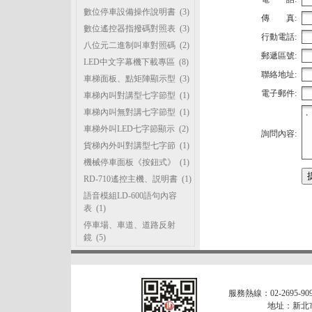
數位停車設備操作說明書
(3)
傳 真:
數位遙控器指撥碼對照表
(3)
行動電話:
八位元二進制叫車對照碼
(2)
郵遞區號:
LED中文字幕機下載專區
(8)
聯絡地址:
車梯面板、點矩陣顯示型
(3)
電子郵件:
車梯內叫對講型七字節型
(1)
車梯內叫無對講七字節型
(1)
車梯外叫LED七字節顯示
(2)
詢問內容:
貨梯內外叫對講型七字節
(1)
機械停車面板《按鈕式》
(1)
RD-710遙控主機、説明書
(1)
語音模組LD-600語句內容
表
(1)
停車場、車道、道路反射
鏡
(5)
服務熱線：02-2695-909
地址：新北市