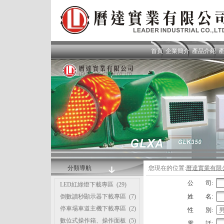
首頁
企業簡介
產品介紹
分類導航
您現在的位置:
曆達實業有限
公 司:
LED紅綠燈下載專區
(29)
倒數讀秒顯示器下載專區
(7)
姓 名:
停車場車道主機下載專區
(2)
性 別:
數位式操作箱、操作面板
(5)
電 話: