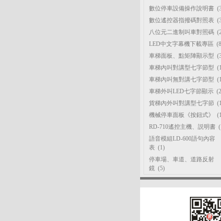
數位停車設備操作說明書
(3
數位遙控器指撥碼對照表
(3
八位元二進制叫車對照碼
(2
LED中文字幕機下載專區
(8
車梯面板、點矩陣顯示型
(3
車梯內叫對講型七字節型
(1
車梯內叫無對講七字節型
(1
車梯外叫LED七字節顯示
(2
貨梯內外叫對講型七字節
(1
機械停車面板《按鈕式》
(1
RD-710遙控主機、説明書
(
語音模組LD-600語句內容
表
(1)
停車場、車道、道路反射
鏡
(5)