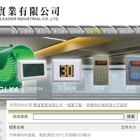
首頁
企業簡介
產品介紹
產品案例
最新動態
檔案下載
常見問題
聯絡我們
英
您現在的位置:
曆達實業有限公司
>
檔案下載
>
車梯內叫無對講七字節型
頻道搜索:
)
檔案名稱
文件大小
)
汽車梯內叫面板、無對講型LED七字節顯LED顯示
)