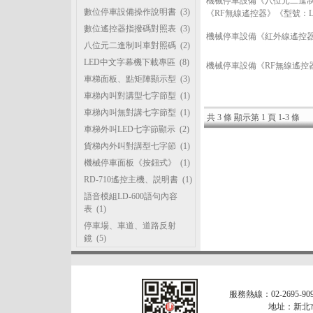
機械停車設備《八位元二進制
數位停車設備操作說明書
(3)
《RF無線遙控器》《型號：L
數位遙控器指撥碼對照表
(3)
機械停車設備《紅外線遙控器
八位元二進制叫車對照碼
(2)
LED中文字幕機下載專區
(8)
機械停車設備《RF無線遙控器
車梯面板、點矩陣顯示型
(3)
車梯內叫對講型七字節型
(1)
車梯內叫無對講七字節型
(1)
共 3 條 顯示第 1 頁 1-3 條
車梯外叫LED七字節顯示
(2)
貨梯內外叫對講型七字節
(1)
機械停車面板《按鈕式》
(1)
RD-710遙控主機、説明書
(1)
語音模組LD-600語句內容
表
(1)
停車場、車道、道路反射
鏡
(5)
服務熱線：02-2695-909
地址：新北市