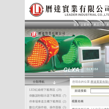
首頁
企業簡介
產品介紹
分類導航
您現在的位置:
曆達實業有限
LED紅綠燈下載專區
(29)
頻道搜索:
倒數讀秒顯示器下載專區
(7)
檔案名稱
停車場車道主機下載專區
(2)
數位式操作箱、操作面板
(5)