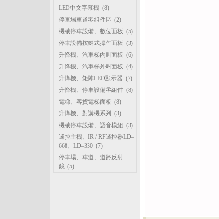
LED中文字幕機
(8)
停車場車道零組件區
(2)
機械停車設備、數位面板
(5)
停車設備按鍵式操作面板
(3)
升降機、汽車梯內叫面板
(6)
升降機、汽車梯外叫面板
(4)
升降機、矩陣LED顯示器
(7)
升降機、停車設備零組件
(8)
電梯、客貨電梯面板
(8)
升降機、對講機系列
(3)
機械停車設備、語音模組
(3)
遙控主機、IR / RF遙控器LD–
668、LD–330
(7)
停車場、車道、道路反射
鏡
(5)