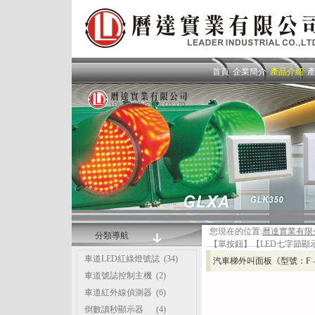
首頁
企業簡介
產品介紹
您現在的位置:
曆達實業有限
分類導航
【單按鈕】【LED七字節顯
車道LED紅綠燈號誌
(34)
汽車梯外叫面板《型號：F 
車道號誌控制主機
(2)
車道紅外線偵測器
(6)
倒數讀秒顯示器
(4)