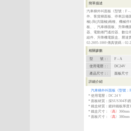
簡單描述
汽車梯外叫面板《型號：F 
件、客貨梯面板、停車設備面
極).與(共陽極)兩種、機
板、、汽車梯面板、升降機
器、電動捲門遙控器、數位
組件、升降機電眼盒、曆達實業有
02-2695-1069 傳真號碼：02-2
相關參數
型 號：:
F – A
使用電壓：:
DC24V
產品尺寸：:
面板尺寸 〈
詳細介紹
汽車梯外叫面板《型號：F
* 使用電壓：DC 24 V
* 面板材質：採SUS304不
* 鐵盒材質：鍍鋅鐵板厚度1.
* 鐵盒尺寸：
〈高〉
360mm
* 面板尺寸：
〈高
〉380mm