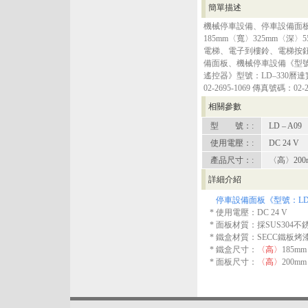
簡單描述
機械停車設備、停車設備面板
185mm〈寬〉325mm〈深
電梯、電子到樓鈴、電梯按
備面板、機械停車設備《型號：
遙控器》型號：LD–330曆達實
02-2695-1069 傳真號碼：02-2
相關參數
型 號：:
LD – A09
使用電壓：:
DC 24 V
產品尺寸：:
〈高〉200m
詳細介紹
停車設備面板《型號：
LD
* 使用電壓：DC 24 V
* 面板材質：採SUS304不
* 鐵盒材質：SECC鐵板烤漆
* 鐵盒尺寸：
〈高〉
185m
* 面板尺寸：
〈高〉
200m