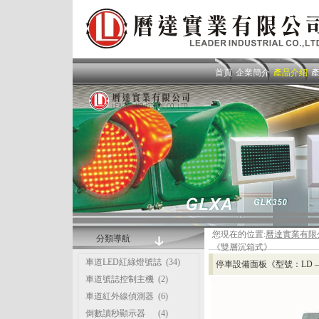
首頁
企業簡介
產品介紹
您現在的位置:
曆達實業有限
分類導航
《雙層沉箱式》
車道LED紅綠燈號誌
(34)
停車設備面板《型號：LD –
車道號誌控制主機
(2)
車道紅外線偵測器
(6)
倒數讀秒顯示器
(4)