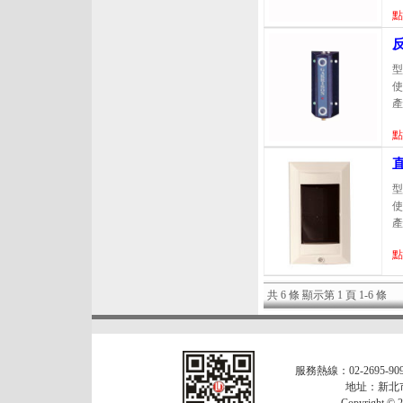
點
型
使
產
點
型
使
產
點
共 6 條 顯示第 1 頁 1-6 條
服務熱線：02-2695-909
地址：新北市