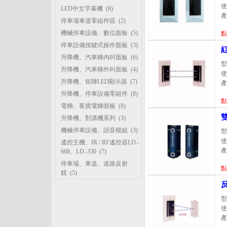
使
LED中文字幕機
(8)
產
停車場車道零組件區
(2)
機械停車設備、數位面板
(5)
點
停車設備按鍵式操作面板
(3)
升降機、汽車梯內叫面板
(6)
型
升降機、汽車梯外叫面板
(4)
使
升降機、矩陣LED顯示器
(7)
產
升降機、停車設備零組件
(8)
點
電梯、客貨電梯面板
(8)
升降機、對講機系列
(3)
機械停車設備、語音模組
(3)
型
使
遙控主機、IR / RF遙控器LD–
產
668、LD–330
(7)
停車場、車道、道路反射
點
鏡
(5)
型
使
產