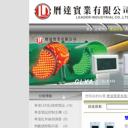
首頁
企業簡介
產品介紹
分類導航
您現在的位置:
曆達實業有限
車道LED紅綠燈號誌
(34)
頻道搜索:
車道號誌控制主機
(2)
車道紅外線偵測器
(6)
倒數讀秒顯示器
(4)
型