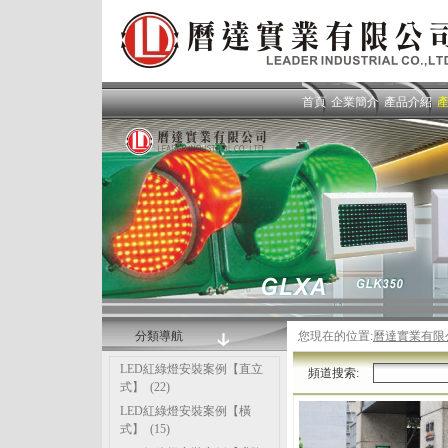
首頁
企業簡介
產品介紹
分類導航
您現在的位置:
曆達實業有限
LED紅綠燈安裝案例【直立
頻道搜索:
式】
(22)
LED紅綠燈安裝案例【橫
式】
(15)