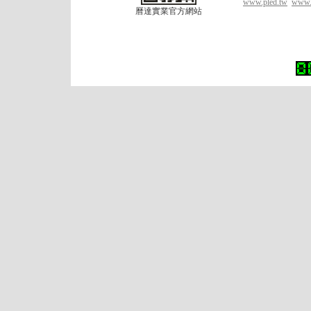
www.pled.tw
www.l
曆達實業官方網站